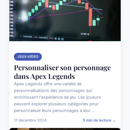
JEUX-VIDEO
Personnaliser son personnage
dans Apex Legends
Apex Legends offre une variété de
personnalisations des personnages qui
enrichissent l'expérience de jeu. Les joueurs
peuvent explorer plusieurs catégories pour
personnaliser leurs personnages à leur ...
17 décembre 2024
5 min de lecture →