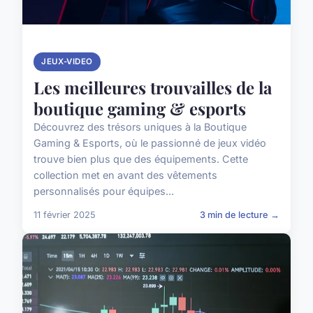
JEUX-VIDEO
Les meilleures trouvailles de la
boutique gaming & esports
Découvrez des trésors uniques à la Boutique
Gaming & Esports, où le passionné de jeux vidéo
trouve bien plus que des équipements. Cette
collection met en avant des vêtements
personnalisés pour équipes...
11 février 2025
3 min de lecture →