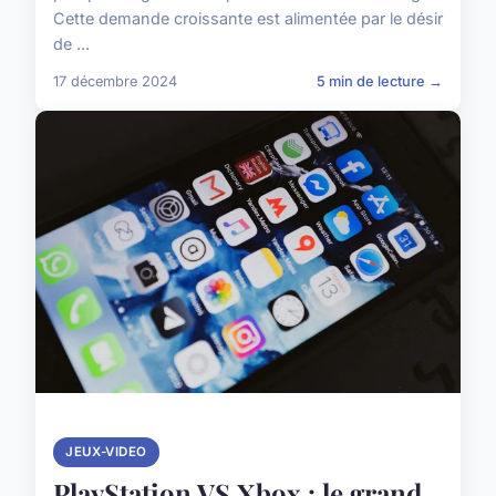
Cette demande croissante est alimentée par le désir
de ...
17 décembre 2024
5 min de lecture →
JEUX-VIDEO
PlayStation VS Xbox : le grand